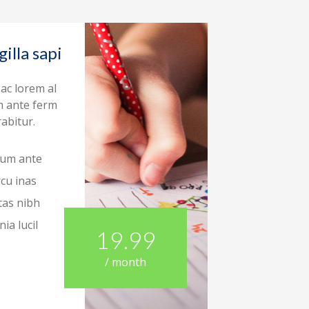
illa sapi
ac lorem al
m ante ferm
abitur.
rum ante
cu inas
tas nibh
ia lucil
19.99
/ month